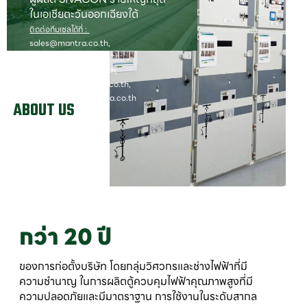
ในเอเชียตะวันออกเฉียงใต้
ติดต่อทีมเซลได้ที่ :
sales@mantra.co.th,
anusorn@mantra.co.th,
phisal.j@mantra.co.th,
morakot.k@mantra.co.th,
natthawut.b@mantra.co.th
ABOUT US
กว่า 20 ปี
ของการก่อตั้งบริษัท โดยกลุ่มวิศวกรและช่างไฟฟ้าที่มี
ความชำนาญ ในการผลิตตู้ควบคุมไฟฟ้าคุณภาพสูงที่มี
ความปลอดภัยและมีมาตราฐาน การใช้งานในระดับสากล