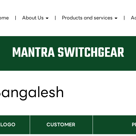
ome
About Us
Products and services
A
MANTRA SWITCHGEAR
angalesh
LOGO 
CUSTOMER 
P