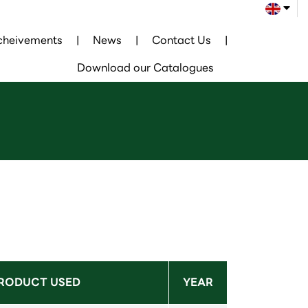
cheivements
News
Contact Us
Download our Catalogues
RODUCT USED
YEAR