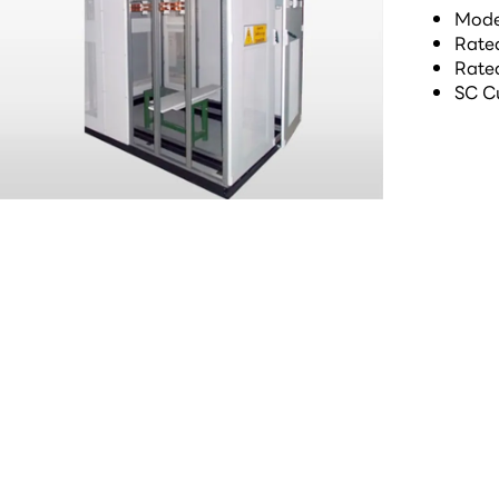
Mode
Rated
Rated
SC Cu