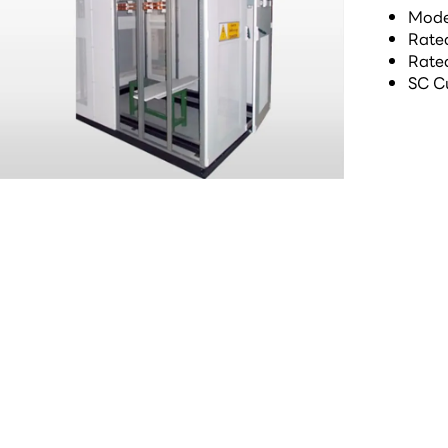
Mode
Rated
Rated
SC Cu