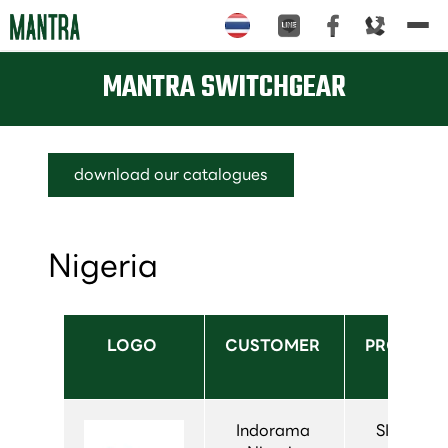
Tog
nav
MANTRA SWITCHGEAR
download our catalogues
Nigeria
LOGO 
CUSTOMER 
PRODUCT
USED
Indorama 
  SIVACON